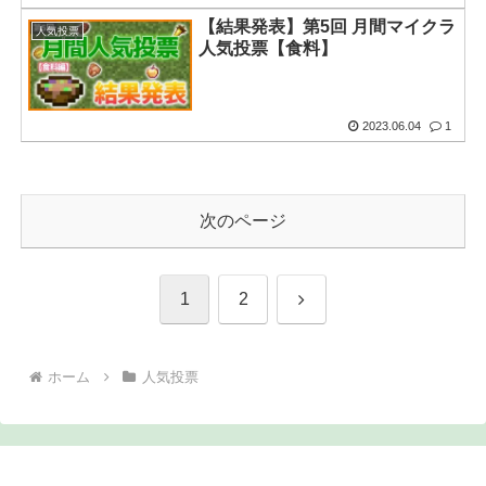
【結果発表】第5回 月間マイクラ
人気投票
人気投票【食料】
2023.06.04
1
次のページ
次
1
2
へ
ホーム
人気投票