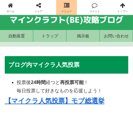
ホーム
シェア
メニュー
コメント
トップへ
自動装置
トラップ
掲示板
お問い合わせ
ブログ内マイクラ人気投票
投票後
24時間
経つと
再投票可能
！
毎日投票して好きなものを応援しよう！
【マイクラ人気投票】モブ総選挙