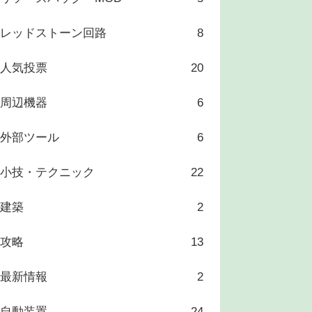
レッドストーン回路
8
人気投票
20
周辺機器
6
外部ツール
6
小技・テクニック
22
建築
2
攻略
13
最新情報
2
自動装置
24