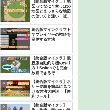
【統合版マイクラ】地
図ってなに？空っぽの
地図とまっさらな地図
の使い方と違い、複製
と拡張の仕方！！
統合版マインクラフト
でプレイヤーの権限を
変更する方法
【統合版マイクラ】最
新版自動釣り機の作り
方！Switchでも完全
放置できるぞ！
【v1.21.1対応】
【統合版マイクラ】ネ
ザー要塞を簡単に見つ
ける方法大解説！【便
利ツール】
【統合版マイクラ】