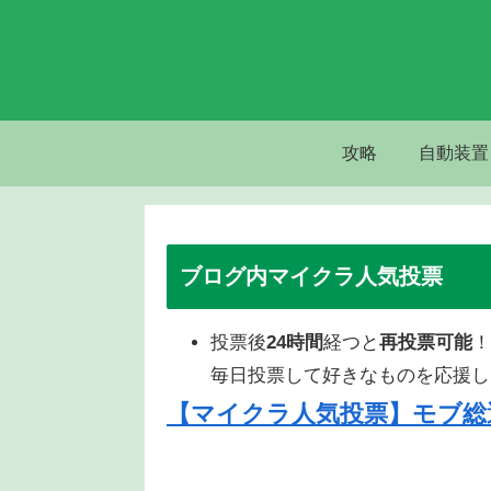
攻略
自動装置
ブログ内マイクラ人気投票
投票後
24時間
経つと
再投票可能
！
毎日投票して好きなものを応援し
【マイクラ人気投票】モブ総