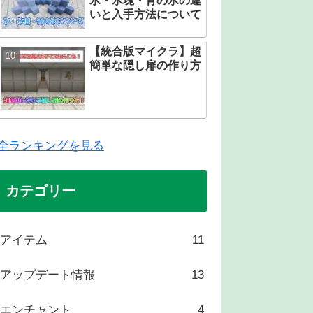
氷・氷塊・青の氷の違
いと入手方法について
【統合版マイクラ】超
簡単な隠し扉の作り方
全ランキングを見る
カテゴリー
アイテム
11
アップデート情報
13
エンチャント
4