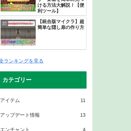
ける方法大解説！【便
利ツール】
【統合版マイクラ】超
簡単な隠し扉の作り方
全ランキングを見る
カテゴリー
アイテム
11
アップデート情報
13
エンチャント
4