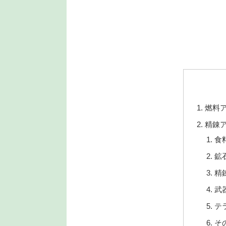
燃料
精錬
食
鉱
精
武
テ
そ