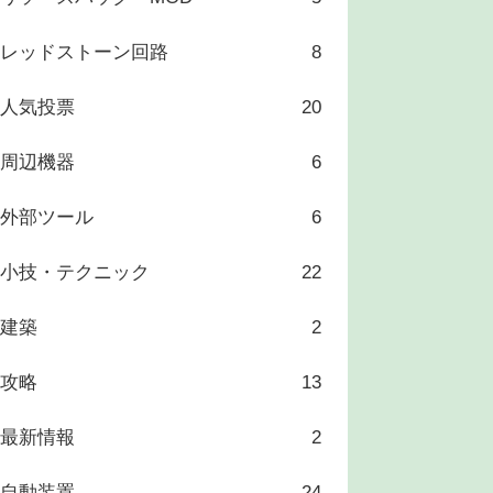
レッドストーン回路
8
人気投票
20
周辺機器
6
外部ツール
6
小技・テクニック
22
建築
2
攻略
13
最新情報
2
自動装置
24