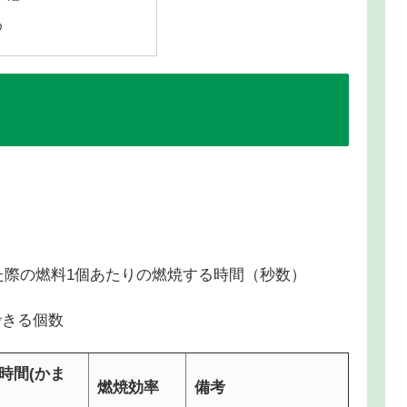
め
た際の燃料1個あたりの燃焼する時間（秒数）
できる個数
時間(かま
燃焼効率
備考