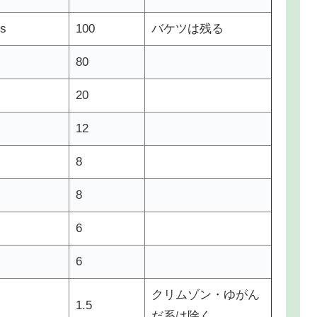
s
100
バケツは残る
80
20
12
8
8
6
6
クリムゾン・ゆがん
1.5
だ系は除く