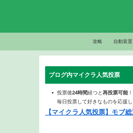
攻略
自動装置
ブログ内マイクラ人気投票
投票後
24時間
経つと
再投票可能
！
毎日投票して好きなものを応援し
【マイクラ人気投票】モブ総