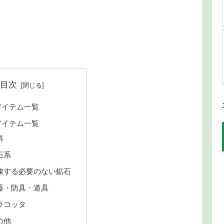
目次
アイテム一覧
アイテム一覧
料
石系
錬する必要のない鉱石
器・防具・道具
ラコッタ
の他