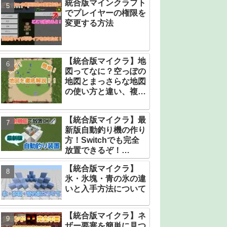
統合版マインクラフト
でプレイヤーの権限を
変更する方法
【統合版マイクラ】地
図ってなに？空っぽの
地図とまっさらな地図
の使い方と違い、複製
と拡張の仕方！！
【統合版マイクラ】最
新版自動釣り機の作り
方！Switchでも完全
放置できるぞ！
【v1.21.1対応】
【統合版マイクラ】
氷・氷塊・青の氷の違
いと入手方法について
【統合版マイクラ】ネ
ザー要塞を簡単に見つ