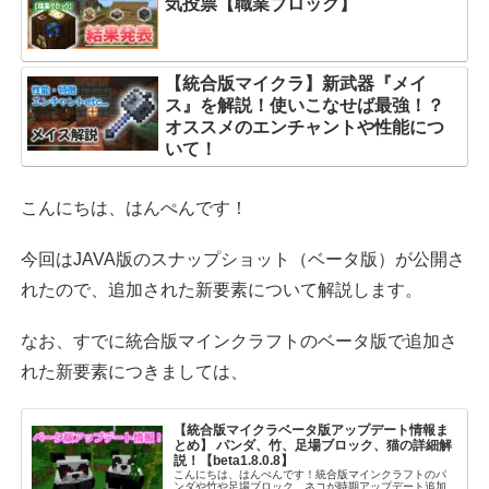
気投票【職業ブロック】
【統合版マイクラ】新武器『メイ
ス』を解説！使いこなせば最強！？
オススメのエンチャントや性能につ
いて！
こんにちは、はんぺんです！
今回はJAVA版のスナップショット（ベータ版）が公開さ
れたので、追加された新要素について解説します。
なお、すでに統合版マインクラフトのベータ版で追加さ
れた新要素につきましては、
【統合版マイクラベータ版アップデート情報ま
とめ】 パンダ、竹、足場ブロック、猫の詳細解
説！【beta1.8.0.8】
こんにちは、はんぺんです！統合版マインクラフトのパ
ンダや竹や足場ブロック、ネコが時期アップデート追加