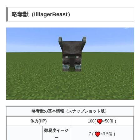
略奪獣（IlliagerBeast）
略奪獣の基本情報（スナップショット版）
体力(HP)
100(
×50個 )
難易度イージ
7 (
×3.5個 )
ー