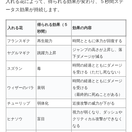
入れる花によって、得られる効果が変わり、５秒間ステ
ータス効果が持続します。
得られる効果（５
入れる花
効果の内容
秒間）
フランスギク
再生能力
時間とともに体力が回復する
ジャンプの高さが上昇し、落
ヤグルマギク
跳躍力上昇
下ダメージが減る
時間の経過とともにダメージ
スズラン
毒
を受ける（ただし死なない）
時間の経過とともにダメージ
ウィザーのバラ
衰弱
を受ける
（最終的に死ぬことがある）
チューリップ
弱体化
近接攻撃の威力が下がる
視力が弱くなり、ダッシュや
ヒナソウ
盲目
クリティカル攻撃ができなく
なる