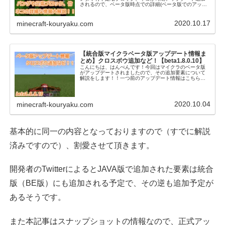
されるので、ベータ版時点での詳細(ベータ版でのアップ
デート情報)をまとめました！※記事中に最新版(ver1.8)の
各項目の説明のリンクを追加...
2020.10.17
minecraft-kouryaku.com
【統合版マイクラベータ版アップデート情報ま
とめ】クロスボウ追加など！【beta1.8.0.10】
こんにちは、はんぺんです！今回はマイクラのベータ版
がアップデートされましたので、その追加要素について
解説をします！！一つ前のアップデート情報はこちら。
クロスボウ追加！！新しい武器としてクロスボウが追加
されました！弓と違う点は、最後まで引かな...
2020.10.04
minecraft-kouryaku.com
基本的に同一の内容となっておりますので（すでに解説
済みですので）、割愛させて頂きます。
開発者のTwitterによるとJAVA版で追加された要素は統合
版（BE版）にも追加される予定で、その逆も追加予定が
あるそうです。
また本記事はスナップショットの情報なので、正式アッ