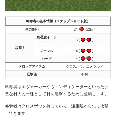
略奪者の基本情報（スナップショット版）
体力(HP)
24(
×12個 )
難易度イージ
3 (
)
ー
攻撃力
ノーマル
4 (
)
ハード
4 (
)
ドロップアイテム
クロスボウ、エメラルド
経験値
不明
略奪者はエヴォーカーやヴィンディケーターといった邪
悪な村人の一種として村を襲撃するために登場します。
略奪者はクロスボウを持っていて、遠距離から矢で攻撃
してきます。