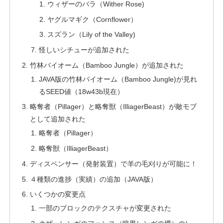
ウィザーのバラ（Wither Rose)
ヤグルマギク（Cornflower）
スズラン（Lily of the Valley)
怪しいシチューが追加された
竹林バイオーム（Bamboo Jungle）が追加された
JAVA版の竹林バイオーム（Bamboo Jungle)が見れ
るSEED値（18w43b現在）
略奪者（Pillager）と略奪獣（IlliagerBeast）が敵モブ
として追加された
略奪者（Pillager）
略奪獣（IlliagerBeast）
ディスペンサー（発射装置）で羊の毛刈りが可能に！
４種類の進捗（実績）の追加（JAVA版）
いくつかの変更点
一部のブロックのテクスチャが変更された