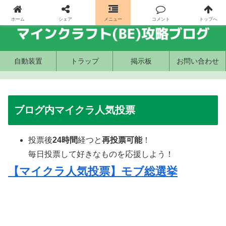
ホーム
シェア
メニュー
コメント
トップへ
自動装置
トラップ
掲示板
お問い合わせ
ブログ内マイクラ人気投票
投票後
24時間
経つと
再投票可能
！
毎日投票して好きなものを応援しよう！
【マイクラ人気投票】モブ総選挙