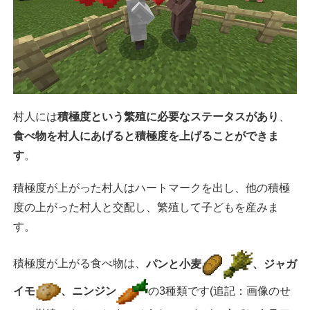
村人には
積極度という繁殖に必要なステータスがあり
、
食べ物を村人にあげると積極度を上げることができま
す
。
積極度が上がった村人はハートマークを出し、他の積極
度の上がった村人と交配し、繁殖して子どもを産みま
す。
積極度が上がる食べ物は、
パンと小麦
、ジャガ
イモ
、ニンジン
の3種類です(追記：画像のせ