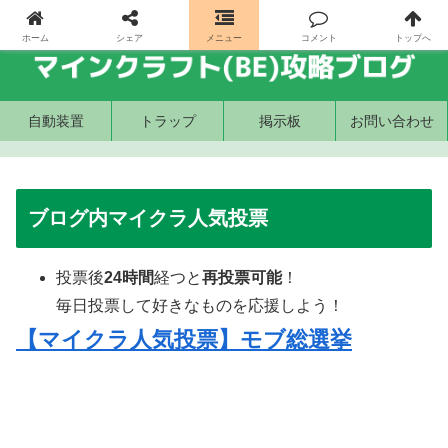
ホーム
シェア
メニュー
コメント
トップへ
自動装置
トラップ
掲示板
お問い合わせ
ブログ内マイクラ人気投票
投票後
24時間
経つと
再投票可能
！
毎日投票して好きなものを応援しよう！
【マイクラ人気投票】モブ総選挙