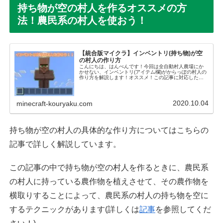
持ち物が空の村人を作るオススメの方
法！農民系の村人を使おう！
【統合版マイクラ】インベントリ(持ち物)が空
の村人の作り方
こんにちは、はんぺんです！今回は全自動村人農場にか
かせない、インベントリ(アイテム欄)がからっぽの村人の
作り方を解説します！オススメ！この記事に対応したに
んじん対応全自動村人式農場はこちら！オススメ！この
記事に対応した全自動村人式小麦農場は...
2020.10.04
minecraft-kouryaku.com
持ち物が空の村人の具体的な作り方についてはこちらの
記事で詳しく解説しています。
この記事の中で持ち物が空の村人を作るときに、農民系
の村人に持っている農作物を植えさせて、その農作物を
横取りすることによって、農民系の村人の持ち物を空に
するテクニックがあります(詳しくは
記事
を参照してくだ