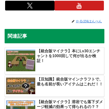
かるぼ&はんぺん
関連記事
【統合版マイクラ】本にLv30エンチ
ャントを1000回して何が出るか検
証！
【豆知識】統合版マインクラフトで、
最も名前が長いアイテムはこれだ！！
【統合版マイクラ】溶岩でも落下ダメ
ージ軽減の効果って得られるの？？