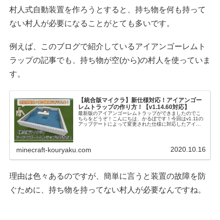
村人式自動装置を作ろうとすると、持ち物を何も持って
ない村人が必要になることがとても多いです。
例えば、このブログで紹介しているアイアンゴーレムト
ラップの記事でも、持ち物が空(から)の村人を使っていま
す。
【統合版マイクラ】新仕様対応！アイアンゴー
レムトラップの作り方！【v1.14.60対応】
最新版のアイアンゴーレムトラップができましたのでこ
ちらをどうぞ！こんにちは、かるぼです！今回はv1.11の
アップデートによって変更された仕様に対応したアイア
ンゴーレムトラップの作り方を解説したいと思います！
鉄は防具や剣、各種レッドストーン装...
2020.10.16
minecraft-kouryaku.com
理由は色々あるのですが、簡単に言うと装置の故障を防
ぐために、持ち物を持ってない村人が必要なんですね。