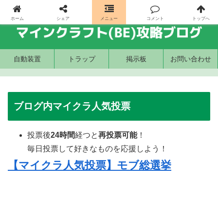
ホーム
シェア
メニュー
コメント
トップへ
自動装置
トラップ
掲示板
お問い合わせ
ブログ内マイクラ人気投票
投票後
24時間
経つと
再投票可能
！
毎日投票して好きなものを応援しよう！
【マイクラ人気投票】モブ総選挙